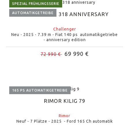
SPEZIAL FRÜHLINGSSERIE
AUTOMATIKGETREIBE
CHALLENGER 318 ANNIVERSARY
Challenger
Neu - 2025 - 7.39 m - Fiat 140 ps automatikgetriebe
- anniversary edition
69 990 €
72 990 €
165 PS AUTOMATIKGETREIBE
RIMOR KILIG 79
Rimor
Neuf - 7 Plätze - 2025 - Ford 165 Ch automatik