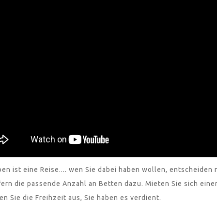
en ist eine Reise.... wen Sie dabei haben wollen, entscheiden n
fern die passende Anzahl an Betten dazu. Mieten Sie sich ein
en Sie die Freihzeit aus, Sie haben es verdient.