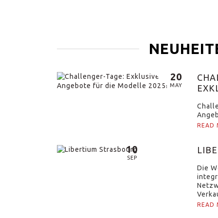
NEUHEIT
20
CHA
MAY
EXK
DIE 
Chall
Angeb
READ
10
LIB
SEP
Die W
integ
Netzw
Verka
Frank
READ
von Eu