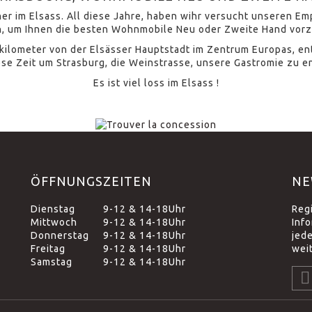
rtner im Elsass. All diese Jahre, haben wihr versucht unseren E
, um Ihnen die besten Wohnmobile Neu oder Zweite Hand vor
0 kilometer von der Elsässer Hauptstadt im Zentrum Europas, e
ese Zeit um Strasburg, die Weinstrasse, unsere Gastromie zu e
Es ist viel loss im Elsass !
ÖFFNUNGSZEITEN
NE
Dienstag
9-12 & 14-18Uhr
Reg
Mittwoch
9-12 & 14-18Uhr
Inf
Donnerstag
9-12 & 14-18Uhr
jed
Freitag
9-12 & 14-18Uhr
wei
Samstag
9-12 & 14-18Uhr