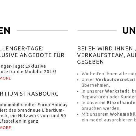
EN
UN
LLENGER-TAGE:
BEI EH WIRD IHNEN 
LUSIVE ANGEBOTE FÜR
VERKAUFSTEAM, AU
MODELLE 2025!
GEGEBEN
enger-Tage: Exklusive
ote für die Modelle 2025!
Wir helfen Ihnen alle m
 MORE
Unser
Verkaufsecretari
übernehmen,
In unserer
Werkstadt
, 
ERTIUM STRASBOURG
Reparaturen oder Kunden
In unserem
Einzelhande
ohnmobilhändler Europ'Holidays
brauchen werden,
riert das brandneue Libertium-
Mit unserem
Wohnmobil 
erk, ein Netzwerk von rund 50
ein model ausprobieren b
ufsstellen in ganz
reich.Keine Sorge, das Team
 MORE
rop'Holidays ändert si [...]