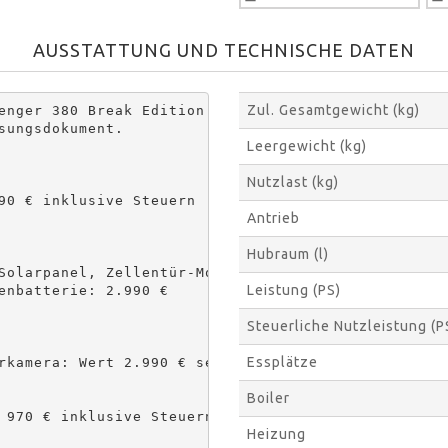
AUSSTATTUNG UND TECHNISCHE DATEN
Zul. Gesamtgewicht (kg)
enger 380 Break Edition
ungsdokument.

Leergewicht (kg)
Nutzlast (kg)
90 € inklusive Steuern

Antrieb
Hubraum (l)
Solarpanel, Zellentür-Moskitonetz,
Leistung (PS)
enbatterie: 2.990 €

Steuerliche Nutzleistung (P
Essplätze
rkamera: Wert 2.990 € serienmäßig 
Boiler
 970 € inklusive Steuern

Heizung