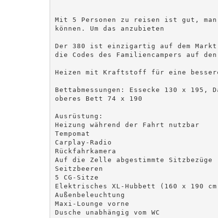
Mit 5 Personen zu reisen ist gut, man
können. Um das anzubieten 

Der 380 ist einzigartig auf dem Markt
die Codes des Familiencampers auf den 
Heizen mit Kraftstoff für eine besser
Bettabmessungen: Essecke 130 x 195, D
oberes Bett 74 x 190

Ausrüstung:

Heizung während der Fahrt nutzbar

Tempomat

Carplay-Radio

Rückfahrkamera

Auf die Zelle abgestimmte Sitzbezüge

Seitzbeeren

5 CG-Sitze

Elektrisches XL-Hubbett (160 x 190 cm
Außenbeleuchtung

Maxi-Lounge vorne

Dusche unabhängig vom WC
