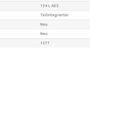
134 L AES
Teilintegrierter
Neu
Neu
1577