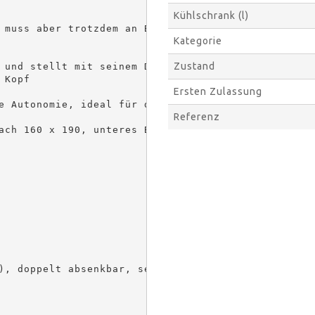
Kühlschrank (l)
 muss aber trotzdem an Bord schlafen 
Kategorie
Zustand
 und stellt mit seinem DUOBED-System 
Kopf 

Ersten Zulassung
e Autonomie, ideal für die Ausfahrt im Winter.

Referenz
ach 160 x 190, unteres Bett 81 x 200, 
), doppelt absenkbar, sehr niedrig
