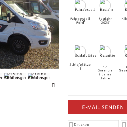
Fahrgestell
Baujahr
Ki
Ford
2025
Schlafplätze
5
Garantie
Gesa
2 Jahre
E-MAIL SENDEN
Drucken